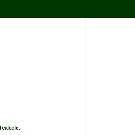
l calcolo
.