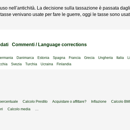
so nell'antichità. La decisione sulla tassazione è passata dagli a
tasse venivano usate per fare le guerre, oggi le tasse sono usat
dati
Commenti / Language corrections
ermania
Danimarca
Estonia
Spagna
Francia
Grecia
Ungheria
Italia
L
cchia
Svezia
Turchia
Ucraina
Finlandia
 percentuale
Calcolo Prestito
Acquistare o affittare?
Inflazione
Calcolo BM
...
ri
Calcolo media