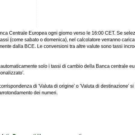
anca Centrale Europea ogni giorno verso le 16:00 CET. Se selezi
 tassi (come sabato o domenica), nel calcolatore verranno caricat
nte dalla BCE. Le conversioni tra altre valute sono tassi incroci
i automaticamente solo i tassi di cambio della Banca centrale eu
onalizzato'.
rrispondenza di 'Valuta di origine' o 'Valuta di destinazione' s
l'arrotondamento dei numeri.