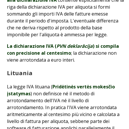
alla dichiarazione IVA
consente esplicitamente che la
riga della dichiarazione IVA per aliquota si formi
sommando gli importi IVA delle fatture emesse
durante il periodo d'imposta. L'eventuale differenza
che ne deriva rispetto al prodotto della base
imponibile per l'aliquota è ammessa per legge.
La dichiarazione IVA (
PVN deklarācija
) si compila
con precisione al centesimo
; la dichiarazione non
viene arrotondata a euro interi.
Lituania
La legge IVA lituana (
Pridėtinės vertės mokesčio
įstatymas
) non definisce né il metodo di
arrotondamento dell'IVA né il livello di
arrotondamento. In pratica l'IVA viene arrotondata
aritmeticamente al centesimo più vicino e calcolata a
livello di fattura per aliquota, sebbene parte dei
software di fatturazione applichi parallelamente il