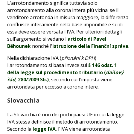
L'arrotondamento significa tuttavia solo
arrotondamento alla corona intera più vicina; se il
venditore arrotonda in misura maggiore, la differenza
confluisce interamente nella base imponibile e su di
essa deve essere versata l'IVA. Per ulteriori dettagli
sull'argomento si vedano l'
articolo di Pavel
Běhounek
nonché l'
istruzione della Finanční správa
.
Nella dichiarazione IVA (
přiznání k DPH
)
l'arrotondamento si basa invece sul
§ 146 odst. 1
della legge sul procedimento tributario (
daňový
řád
, 280/2009 Sb.)
, secondo cui l'imposta viene
arrotondata per eccesso a corone intere.
Slovacchia
La Slovacchia è uno dei pochi paesi UE in cui la legge
IVA stessa definisce il metodo di arrotondamento.
Secondo la
legge IVA
, l'IVA viene arrotondata