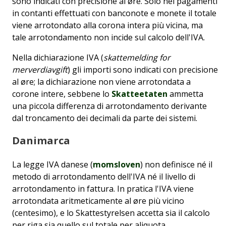
sono indicati con precisione al øre. Solo nei pagamenti
in contanti effettuati con banconote e monete il totale
viene arrotondato alla corona intera più vicina, ma
tale arrotondamento non incide sul calcolo dell'IVA.
Nella dichiarazione IVA (
skattemelding for
merverdiavgift
) gli importi sono indicati con precisione
al øre; la dichiarazione non viene arrotondata a
corone intere, sebbene lo
Skatteetaten
ammetta
una piccola differenza di arrotondamento derivante
dal troncamento dei decimali da parte dei sistemi.
Danimarca
La legge IVA danese (
momsloven
) non definisce né il
metodo di arrotondamento dell'IVA né il livello di
arrotondamento in fattura. In pratica l'IVA viene
arrotondata aritmeticamente al øre più vicino
(centesimo), e lo Skattestyrelsen accetta sia il calcolo
per riga sia quello sul totale per aliquota.